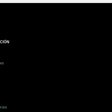
CIÓN
com
kies