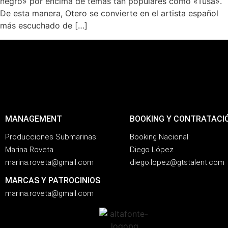
negro» por encima de temas tan populares como «Tusa».
De esta manera, Otero se convierte en el artista español
más escuchado de […]
MANAGEMENT
BOOKING Y CONTRATACI
Producciones Submarinas:
Booking Nacional:
Marina Roveta
Diego López
marina.roveta@gmail.com
diego.lopez@gtstalent.com
MARCAS Y PATROCINIOS
marina.roveta@gmail.com