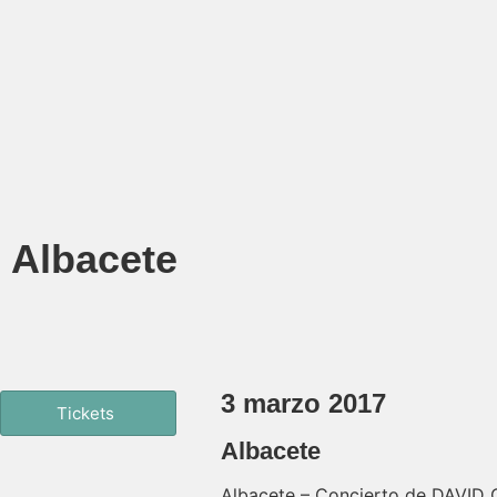
Albacete
3 marzo 2017
Tickets
Albacete
Albacete – Concierto de DAVID 