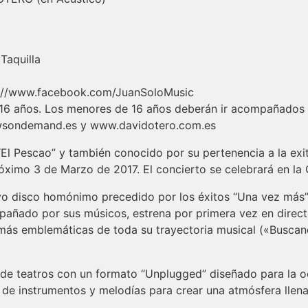
Taquilla
tps://www.facebook.com/JuanSoloMusic
16 años. Los menores de 16 años deberán ir acompañados 
wsondemand.es y www.davidotero.com.es
 “El Pescao” y también conocido por su pertenencia a la ex
róximo 3 de Marzo de 2017. El concierto se celebrará en l
o disco homónimo precedido por los éxitos “Una vez más”
mpañado por sus músicos, estrena por primera vez en direc
 más emblemáticas de toda su trayectoria musical («Buscand
a de teatros con un formato “Unplugged” diseñado para la oc
in de instrumentos y melodías para crear una atmósfera llen