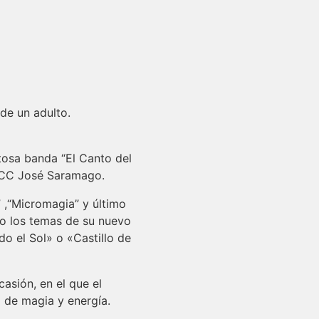
de un adulto.
itosa banda “El Canto del
a CC José Saramago.
 ,“Micromagia” y último
to los temas de su nuevo
o el Sol» o «Castillo de
asión, en el que el
a de magia y energía.