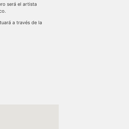
o será el artista
co.
uará a través de la